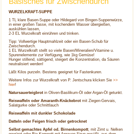
Basisches für Zwischendurch
WURZELKRAFT-SUPPE
1 TL klare Basen-Suppe oder Hildegard von Bingen-Suppenwürze,
in einer großen Tasse, mit kochendem Wasser übergießen,
auskühlen lassen,
2-3 EL Wurzelkraft einrühren und trinken.
Tipp: Vollwertige Hauptmahlzeit oder ein Basen-Schub für
Zwischendurch.
1 EL Wurzelkraft stellt so viele Basen/Mineralien/Vitamine u.
Spurenelemente zur Verfügung, wie 1kg Gemüse!
Hunger stillend, sättigend, steigert die Konzentration, da Säuren
neutralisiert werden!
Läßt Kilos purzeln. Bestens geeignet für Fastenkuren.
Weitere Infos zur Wurzelkraft von P. Jentschura klicken Sie
>>
hier
!
Natursauerteigbrot
in Oliven-Basilikum-Öl oder Argan-Öl getunkt.
Reiswaffeln oder Amaranth-Knäckebrot
mit Ziegen-Gervais,
Salatgurke oder Schnittlauch
Reiswaffeln mit dunkler Schokolade
Datteln oder Feigen frisch oder getrocknet
Selbst gemachtes Apfel od. Birnenkompott
, mit Zimt u. Nelken
gewürzt oder Bio-Kompott mit Argaven-Sirup gesüßt, aus dem