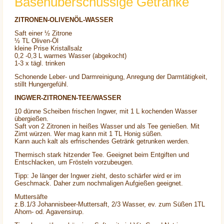
Basenüberschüssige Getränke
ZITRONEN-OLIVENÖL-WASSER
Saft einer ½ Zitrone
½ TL Oliven-Öl
kleine Prise Kristallsalz
0,2 -0,3 L warmes Wasser (abgekocht)
1-3 x tägl. trinken
Schonende Leber- und Darmreinigung, Anregung der Darmtätigkeit,
stillt Hungergefühl.
INGWER-ZITRONEN-TEE/WASSER
10 dünne Scheiben frischen Ingwer, mit 1 L kochenden Wasser
übergießen.
Saft von 2 Zitronen in heißes Wasser und als Tee genießen. Mit
Zimt würzen. Wer mag kann mit 1 TL Honig süßen.
Kann auch kalt als erfrischendes Getränk getrunken werden.
Thermisch stark hitzender Tee. Geeignet beim Entgiften und
Entschlacken, um Frösteln vorzubeugen.
Tipp: Je länger der Ingwer zieht, desto schärfer wird er im
Geschmack. Daher zum nochmaligen Aufgießen geeignet.
Muttersäfte
z.B.1/3 Johannisbeer-Muttersaft, 2/3 Wasser, ev. zum Süßen 1TL
Ahorn- od. Agavensirup.