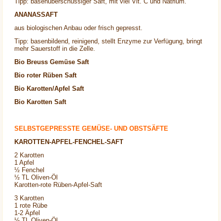
Tipp: basenüberschüssiger Saft, mit viel Vit. C und Natrium.
ANANASSAFT
aus biologischen Anbau oder frisch gepresst.
Tipp: basenbildend, reinigend, stellt Enzyme zur Verfügung, bringt
mehr Sauerstoff in die Zelle.
Bio Breuss Gemüse Saft
Bio roter Rüben Saft
Bio Karotten/Apfel Saft
Bio Karotten Saft
SELBSTGEPRESSTE GEMÜSE- UND OBSTSÄFTE
KAROTTEN-APFEL-FENCHEL-SAFT
2 Karotten
1 Apfel
½ Fenchel
½ TL Oliven-Öl
Karotten-rote Rüben-Apfel-Saft
3 Karotten
1 rote Rübe
1-2 Äpfel
½ TL Oliven-Öl